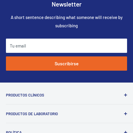
Newsletter
A short sentence describing what someone will receive by
subscribing
Tu email
Suscribirse
PRODUCTOS CLÍNICOS
Send
Materiales de impresión
Powered by chaterimo
PRODUCTOS DE LABORATORIO
Materiales de restauración
Cementos de ionómero de vidrio
Discos de circonio
POLÍTICA