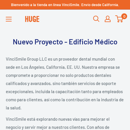
Ir
Bienvenido a la tienda en línea VinciSmile. Envío desde California.
Technical Support - HUGE
directamente
Dental USA
0
HUGE
al
DENTAL
contenido
USA
Nuevo Proyecto - Edificio Médico
VinciSmile Group LLC es un proveedor dental mundial con
sede en Los Ángeles, California, EE. UU. Nuestra empresa se
compromete a proporcionar no solo productos dentales
calificados y avanzados, sino también servicios de soporte
excepcionales, incluida la capacitación tanto para empleados
como para clientes, así como la contribución en la industria de
la salud.
VinciSmile está explorando nuevas vías para mejorar el
negocio y servir mejor a nuestros clientes. Con años de