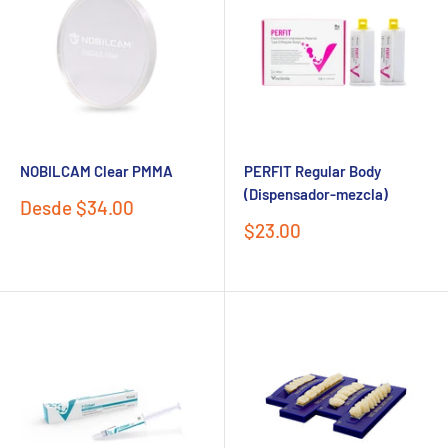
NOBILCAM Clear PMMA
PERFIT Regular Body
(Dispensador-mezcla)
Precio
Desde $34.00
de
Precio
$23.00
venta
de
venta