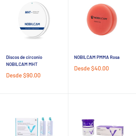
Discos de circonio
NOBILCAM PMMA Rosa
NOBILCAM MHT
Precio
Desde $40.00
de
Precio
Desde $90.00
venta
de
venta