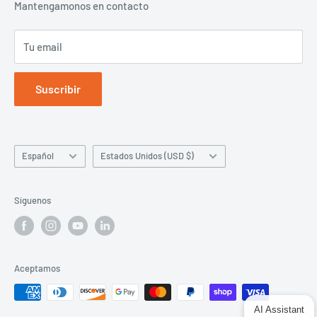
Mantengamonos en contacto
Correo electrónico:
marketing@vincismile.com
Número de teléfono: 1 626 283 5808
Tu email
Suscribir
Idioma
País/región
Español
Estados Unidos (USD $)
Síguenos
Aceptamos
AI Assistant