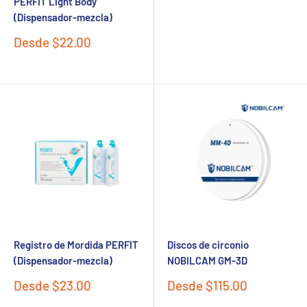
PERFIT Light Body
venta
(Dispensador-mezcla)
Precio
Desde $22.00
de
venta
Registro de Mordida PERFIT
Discos de circonio
(Dispensador-mezcla)
NOBILCAM GM-3D
Precio
Precio
Desde $23.00
Desde $115.00
de
de