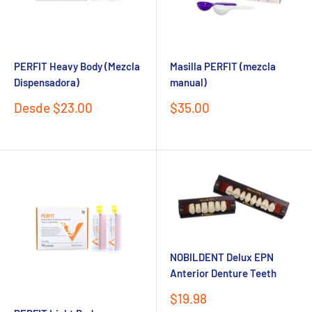
PERFIT Heavy Body (Mezcla
Masilla PERFIT (mezcla
Dispensadora)
manual)
Precio
Precio
Desde $23.00
$35.00
de
de
venta
venta
NOBILDENT Delux EPN
Anterior Denture Teeth
Precio
$19.98
de