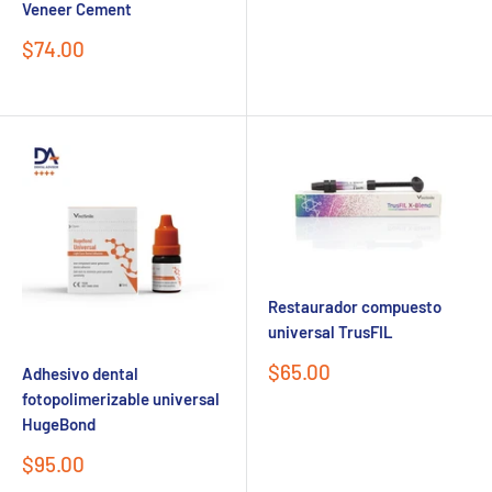
venta
Veneer Cement
Precio
$74.00
de
venta
Restaurador compuesto
universal TrusFIL
Precio
$65.00
Adhesivo dental
de
fotopolimerizable universal
venta
HugeBond
Precio
$95.00
de