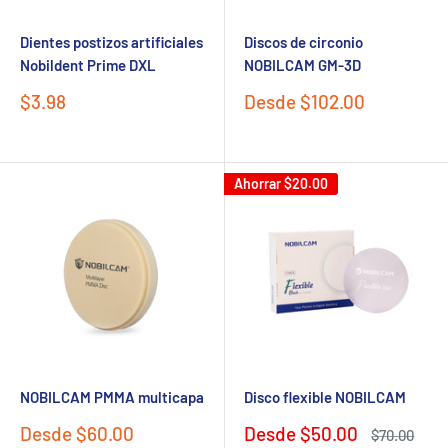
Dientes postizos artificiales
Discos de circonio
Nobildent Prime DXL
NOBILCAM GM-3D
Precio
Precio
$3.98
Desde $102.00
de
de
venta
venta
Ahorrar
$20.00
NOBILCAM PMMA multicapa
Disco flexible NOBILCAM
Precio
Precio
Desde $60.00
Desde $50.00
Precio
$70.00