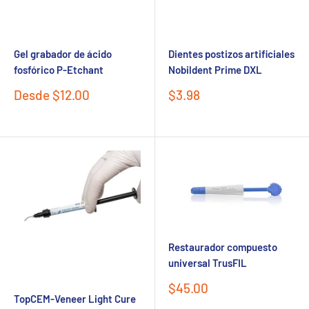
Gel grabador de ácido
Dientes postizos artificiales
fosfórico P-Etchant
Nobildent Prime DXL
Precio
Precio
Desde $12.00
$3.98
de
de
Send
venta
venta
Powered by chaterimo
Restaurador compuesto
universal TrusFIL
Precio
$45.00
TopCEM-Veneer Light Cure
de