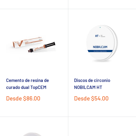
venta
venta
Cemento de resina de
Discos de circonio
curado dual TopCEM
NOBILCAM HT
Precio
Precio
Desde $86.00
Desde $54.00
de
de
venta
venta