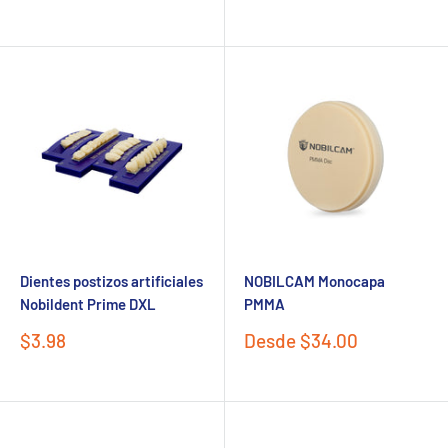
de
de
habitual
venta
venta
Dientes postizos artificiales
NOBILCAM Monocapa
Nobildent Prime DXL
PMMA
Precio
Precio
$3.98
Desde $34.00
de
de
venta
venta