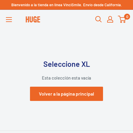
Ir
Bienvenido a la tienda en línea VinciSmile. Envío desde California.
Technical Support - HUGE
directamente
Dental USA
0
HUGE
al
DENTAL
contenido
USA
Seleccione XL
Esta colección esta vacía
Volver a la página principal